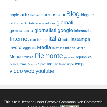
Blog
arte
berlusconi
apple
blogger
barcamp
giornali
digitale
ebook
crisi
editoria
calcio
giornalisti
google
giornalismo
informazione
italia
Internet
lastampa
iphone
Italia
ipad
Media
lavoro
legge
milano
Mobile
libri
microsoft
Piemonte
Mondo
repubblica
musica
piemonte
tag
tempo
roma
Sport
tav
televisione
ricerca
Scienza
video
web
youtube
This site is licensed under
Creative Commons Non Commercial