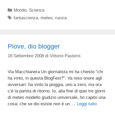
Categorie
Mondo
,
Scienza
Tag
fantascienza
,
meteo
,
russia
Piove, dio blogger
18 Settembre 2008
di
Vittorio Pasteris
Via Macchianera Un giornalista mi ha chiesto “chi
ha vinto, in questa BlogFest?”. Va reso onore agli
avversari: ha vinto la pioggia, uno a zero, ma ora
c’è la partita di ritorno. Io, alla fine di quei tre giorni
di meteo modello giudizio universale, ho capito una
cosa: che se dio esiste non è un …
Leggi tutto