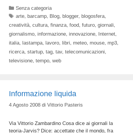
Categorie
Senza categoria
Tag
arte
,
barcamp
,
Blog
,
blogger
,
blogosfera
,
creatività
,
cultura
,
finanza
,
food
,
futuro
,
giornali
,
giornalismo
,
informazione
,
innovazione
,
Internet
,
italia
,
lastampa
,
lavoro
,
libri
,
meteo
,
mouse
,
mp3
,
ricerca
,
startup
,
tag
,
tav
,
telecomunicazioni
,
televisione
,
tempo
,
web
Informazione liquida
4 Agosto 2008
di
Vittorio Pasteris
Via Vittorio Zambardino Cosa dice ai giornali la
teoria-Jarvis? Dice: accettate che il mondo, fra