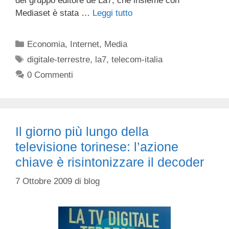
del gruppo editore de La7, che insieme con
Mediaset è stata …
Leggi tutto
Categorie
Economia
,
Internet
,
Media
Tag
digitale-terrestre
,
la7
,
telecom-italia
0 Commenti
Il giorno più lungo della
televisione torinese: l’azione
chiave è risintonizzare il decoder
7 Ottobre 2009
di
blog