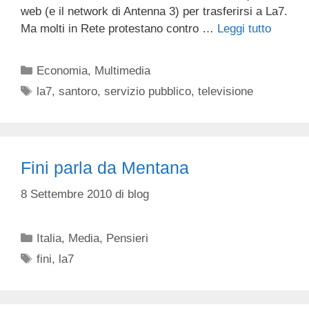
web (e il network di Antenna 3) per trasferirsi a La7.
Ma molti in Rete protestano contro …
Leggi tutto
Categorie
Economia
,
Multimedia
Tag
la7
,
santoro
,
servizio pubblico
,
televisione
Fini parla da Mentana
8 Settembre 2010
di
blog
Categorie
Italia
,
Media
,
Pensieri
Tag
fini
,
la7