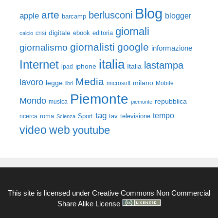
Blog
arte
berlusconi
apple
blogger
barcamp
giornali
digitale
ebook
crisi
editoria
calcio
giornalisti
google
giornalismo
informazione
italia
Internet
lastampa
iphone
Italia
ipad
Media
lavoro
legge
milano
Mobile
libri
microsoft
Piemonte
Mondo
repubblica
musica
piemonte
tag
tempo
roma
Sport
tav
televisione
ricerca
Scienza
video
web
youtube
This site is licensed under
Creative Commons Non Commercial
Share Alike License