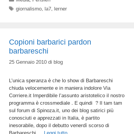
Tag
giornalismo
,
la7
,
lerner
Copioni barbarici pardon
barbareschi
25 Gennaio 2010
di
blog
L’unica speranza è che lo show di Barbareschi
chiuda velocemente e in maniera indolore Via
Corriere.it Imperdibile l’assunto aristotelico il nostro
programma è crossmediale . E quindi ? Il tam tam
sul forum di Spinoza.it, uno dei blog satirici più
conosciuti e apprezzati in Italia, è partito
inesorabile, dopo il debutto venerdì scorso di
Barbareschi …
Leggi tutto