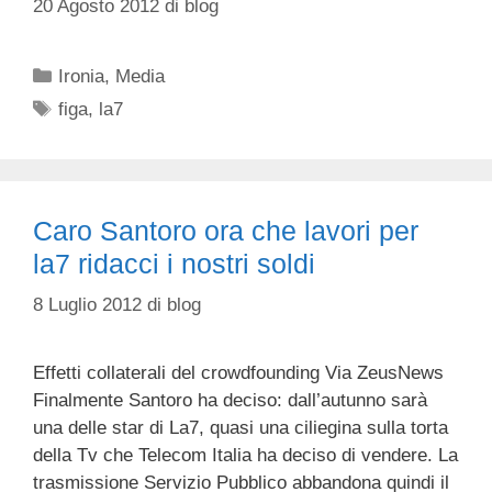
20 Agosto 2012
di
blog
Categorie
Ironia
,
Media
Tag
figa
,
la7
Caro Santoro ora che lavori per
la7 ridacci i nostri soldi
8 Luglio 2012
di
blog
Effetti collaterali del crowdfounding Via ZeusNews
Finalmente Santoro ha deciso: dall’autunno sarà
una delle star di La7, quasi una ciliegina sulla torta
della Tv che Telecom Italia ha deciso di vendere. La
trasmissione Servizio Pubblico abbandona quindi il