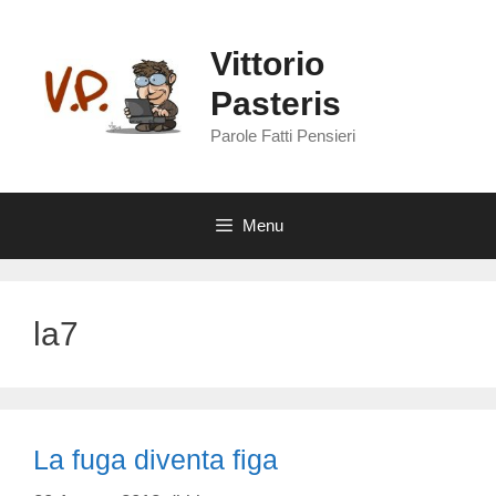
Vai
al
Vittorio
contenuto
Pasteris
Parole Fatti Pensieri
Menu
la7
La fuga diventa figa