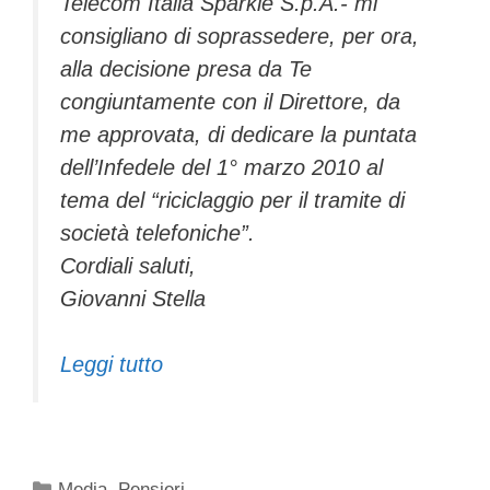
Telecom Italia Sparkle S.p.A.- mi
consigliano di soprassedere, per ora,
alla decisione presa da Te
congiuntamente con il Direttore, da
me approvata, di dedicare la puntata
dell’Infedele del 1° marzo 2010 al
tema del “riciclaggio per il tramite di
società telefoniche”.
Cordiali saluti,
Giovanni Stella
Leggi tutto
Categorie
Media
,
Pensieri