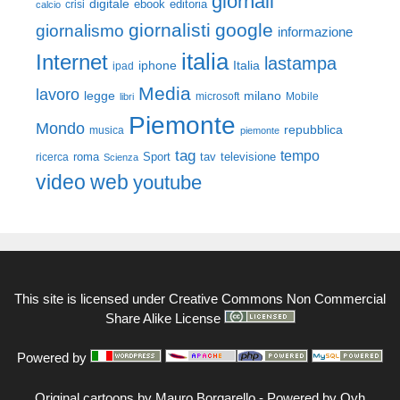
giornali
digitale
ebook
crisi
editoria
calcio
giornalisti
google
giornalismo
informazione
italia
Internet
lastampa
iphone
Italia
ipad
Media
lavoro
legge
milano
Mobile
libri
microsoft
Piemonte
Mondo
repubblica
musica
piemonte
tag
tempo
roma
Sport
tav
televisione
ricerca
Scienza
video
web
youtube
This site is licensed under
Creative Commons Non Commercial
Share Alike License
Powered by
Original cartoons by
Mauro Borgarello
-
Powered by Ovh