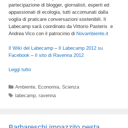
partecipazione di blogger, giornalisti, esperti ed
appassionati di ecologia, tutti accomunati dalla
voglia di praticare conversazioni sostenibili. Il
Labecamp sarà coordinato da Vittorio Pasteris e
Andrea Vico con il patrocinio di
Novambiente.it
Il Wiki del Labecamp
–
Il Labecamp 2012 su
Facebook
–
Il sito di Ravenna 2012
Leggi tutto
Categorie
Ambiente
,
Economia
,
Scienza
Tag
labecamp
,
ravenna
Barbareschi impazzito pesta