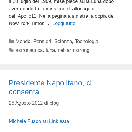
il 20 luglio del 1969, mise piede sulla Luna dopo
aver condotto la missione di allunaggio
dell’Apollo11. Nella pagina a sinistra la copia del
New York Times …
Leggi tutto
Categorie
Mondo
,
Pensieri
,
Scienza
,
Tecnologia
Tag
astronautica
,
luna
,
neil armstrong
Presidente Napolitano, ci
consenta
25 Agosto 2012
di
blog
Michele Fusco su Linkiesta