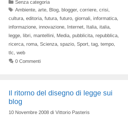
Categorie
Senza categoria
Tag
Ambiente
,
arte
,
Blog
,
blogger
,
corriere
,
crisi
,
cultura
,
editoria
,
futura
,
futuro
,
giornali
,
informatica
,
informazione
,
innovazione
,
Internet
,
Italia
,
italia
,
legge
,
libri
,
mantellini
,
Media
,
pubblicita
,
repubblica
,
ricerca
,
roma
,
Scienza
,
spazio
,
Sport
,
tag
,
tempo
,
tlc
,
web
0 Commenti
Il ritorno del disegno di legge sui
blog
10 Novembre 2008
di
Vittorio Pasteris