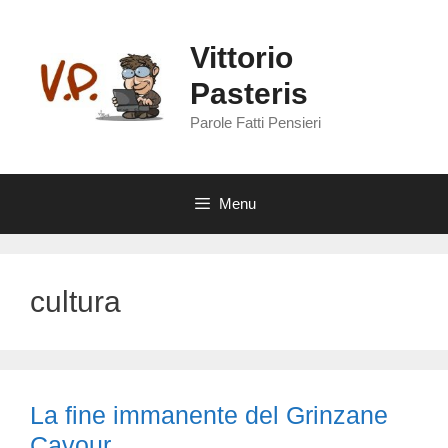
Vai
al
Vittorio
contenuto
Pasteris
Parole Fatti Pensieri
Menu
cultura
La fine immanente del Grinzane
Cavour