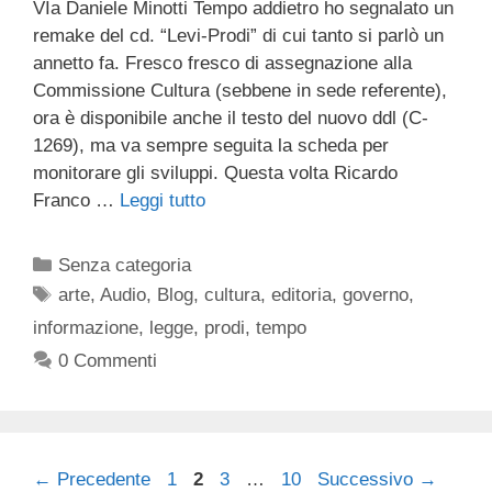
VIa Daniele Minotti Tempo addietro ho segnalato un
remake del cd. “Levi-Prodi” di cui tanto si parlò un
annetto fa. Fresco fresco di assegnazione alla
Commissione Cultura (sebbene in sede referente),
ora è disponibile anche il testo del nuovo ddl (C-
1269), ma va sempre seguita la scheda per
monitorare gli sviluppi. Questa volta Ricardo
Franco …
Leggi tutto
Categorie
Senza categoria
Tag
arte
,
Audio
,
Blog
,
cultura
,
editoria
,
governo
,
informazione
,
legge
,
prodi
,
tempo
0 Commenti
Pagina
Pagina
Pagina
Pagina
←
Precedente
1
2
3
…
10
Successivo
→