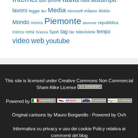
iphone
Italia
ipad
Media
lavoro
legge
milano
Mobile
libri
microsoft
Piemonte
Mondo
repubblica
musica
piemonte
tag
tempo
roma
Sport
tav
televisione
ricerca
Scienza
video
web
youtube
This site is licensed under
Creative Commons Non Commercial
Share Alike License
Powered by
Original cartoons by
Mauro Borgarello
-
Powered by Ovh
Informativa su privacy e uso dei cookie
Policy relativa ai
commenti del blog