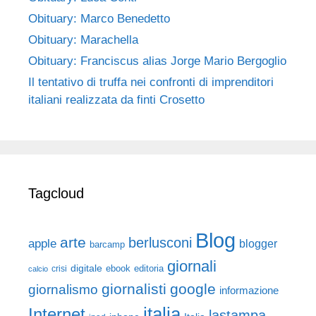
Obituary: Marco Benedetto
Obituary: Marachella
Obituary: Franciscus alias Jorge Mario Bergoglio
Il tentativo di truffa nei confronti di imprenditori
italiani realizzata da finti Crosetto
Tagcloud
Blog
arte
berlusconi
apple
blogger
barcamp
giornali
digitale
ebook
crisi
editoria
calcio
giornalisti
google
giornalismo
informazione
italia
Internet
lastampa