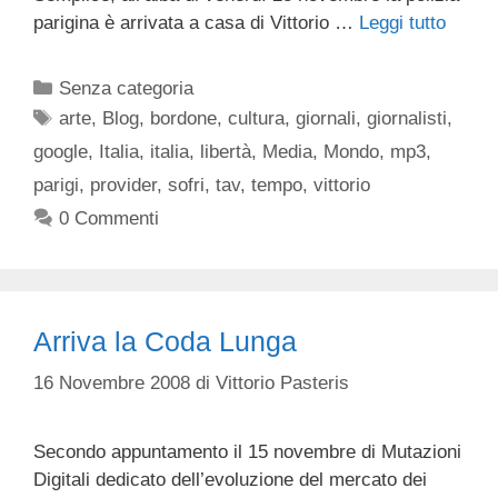
parigina è arrivata a casa di Vittorio …
Leggi tutto
Categorie
Senza categoria
Tag
arte
,
Blog
,
bordone
,
cultura
,
giornali
,
giornalisti
,
google
,
Italia
,
italia
,
libertà
,
Media
,
Mondo
,
mp3
,
parigi
,
provider
,
sofri
,
tav
,
tempo
,
vittorio
0 Commenti
Arriva la Coda Lunga
16 Novembre 2008
di
Vittorio Pasteris
Secondo appuntamento il 15 novembre di Mutazioni
Digitali dedicato dell’evoluzione del mercato dei