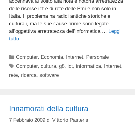
accennava al solito alla nota e notoria arretratezza
delle risorse ict e di rete delle Pmi e non solo in
Italia. Il problema ha radici antiche storiche e
culturali, ma le sue cause prime sono legate
all’oggettiva arretratezza dell’informatica …
Leggi
tutto
Categorie
Computer
,
Economia
,
Internet
,
Personale
Tag
Computer
,
cultura
,
g8
,
ict
,
informatica
,
Internet
,
rete
,
ricerca
,
software
Innamorati della cultura
7 Febbraio 2009
di
Vittorio Pasteris