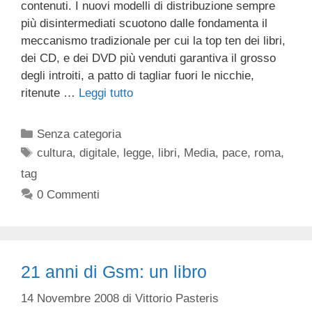
contenuti. I nuovi modelli di distribuzione sempre
più disintermediati scuotono dalle fondamenta il
meccanismo tradizionale per cui la top ten dei libri,
dei CD, e dei DVD più venduti garantiva il grosso
degli introiti, a patto di tagliar fuori le nicchie,
ritenute …
Leggi tutto
Categorie
Senza categoria
Tag
cultura
,
digitale
,
legge
,
libri
,
Media
,
pace
,
roma
,
tag
0 Commenti
21 anni di Gsm: un libro
14 Novembre 2008
di
Vittorio Pasteris